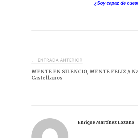
¿Soy capaz de cuest
Navegación
ENTRADA ANTERIOR
←
MENTE EN SILENCIO, MENTE FELIZ // N
de
Castellanos
entradas
Enrique Martínez Lozano