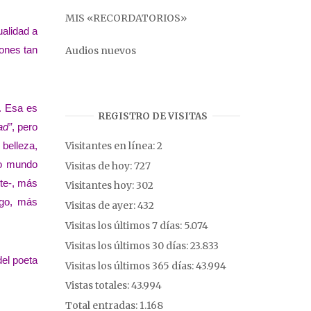
MIS «RECORDATORIOS»
ualidad a
iones tan
Audios nuevos
. Esa es
REGISTRO DE VISITAS
ad”
, pero
Visitantes en línea:
2
 belleza,
ro mundo
Visitas de hoy:
727
nte-, más
Visitantes hoy:
302
ego, más
Visitas de ayer:
432
Visitas los últimos 7 días:
5.074
Visitas los últimos 30 días:
23.833
del poeta
Visitas los últimos 365 días:
43.994
Vistas totales:
43.994
Total entradas:
1.168