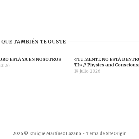
 QUE TAMBIÉN TE GUSTE
ORO ESTÁ YA EN NOSOTROS
«TU MENTE NO ESTÁ DENTR
TI» // Physics and Consciou
-2026
19-julio-2026
2026 © Enrique Martínez Lozano
Tema de
SiteOrigin