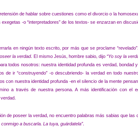
pretensión de hablar sobre cuestiones como el divorcio o la homosex
s exegetas -o “interpretadores” de los textos- se enzarzan en discus
rarla en ningún texto escrito, por más que se proclame “revelado”
oseer la verdad
. El mismo Jesús, hombre sabio, dijo
“Yo soy la verd
para todos nosotros: nuestra identidad profunda es verdad, bondad y
mos de ir “construyendo” -o descubriendo- la verdad en todo nuest
s con nuestra identidad profunda -en el silencio de la mente pensa
mino a través de nuestra persona. A más identificación con el 
s verdad.
sión de poseer la verdad, no encuentro palabras más sabias que las 
 conmigo a buscarla. La tuya, guárdatela”
.