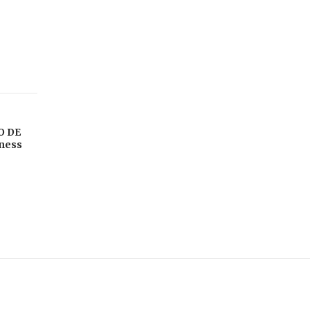
O DE
sness