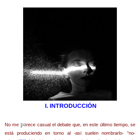
I.
INTRODUCCIÓN
pa
No me
rece casual el debate que, en este último tiempo, se
está produciendo en torno al -así suelen nombrarlo- “no-