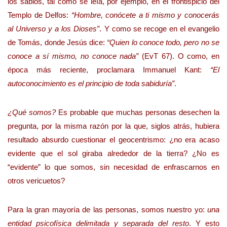
los sabios, tal como se leía, por ejemplo, en el frontispicio del
Templo de Delfos:
“Hombre, conócete a ti mismo y conocerás
al Universo y a los Dioses”
. Y como se recoge en el evangelio
de Tomás, donde Jesús dice:
“Quien lo conoce todo, pero no se
conoce a sí mismo, no conoce nada”
(EvT 67). O como, en
época más reciente, proclamara Immanuel Kant:
“El
autoconocimiento es el principio de toda sabiduría”
.
¿Qué somos?
Es probable que muchas personas desechen la
pregunta, por la misma razón por la que, siglos atrás, hubiera
resultado absurdo cuestionar el geocentrismo: ¿no era acaso
evidente que el sol giraba alrededor de la tierra? ¿No es
“evidente” lo que somos, sin necesidad de enfrascarnos en
otros vericuetos?
Para la gran mayoría de las personas, somos nuestro yo:
una
entidad psicofísica delimitada y separada del resto
. Y esto