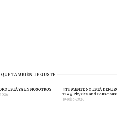
 QUE TAMBIÉN TE GUSTE
ORO ESTÁ YA EN NOSOTROS
«TU MENTE NO ESTÁ DENTR
TI» // Physics and Consciou
-2026
19-julio-2026