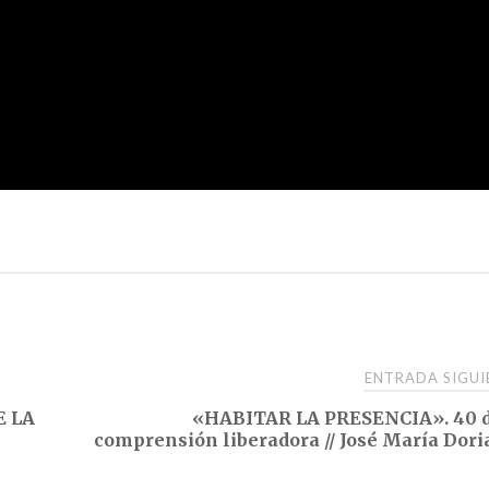
ENTRADA SIGU
E LA
«HABITAR LA PRESENCIA». 40 d
comprensión liberadora // José María Dor