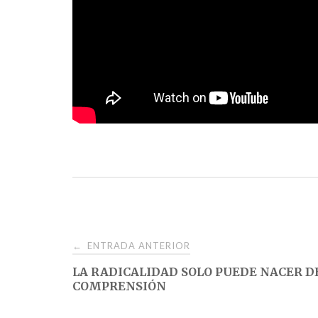
Navegación
ENTRADA ANTERIOR
←
LA RADICALIDAD SOLO PUEDE NACER D
de
COMPRENSIÓN
entradas