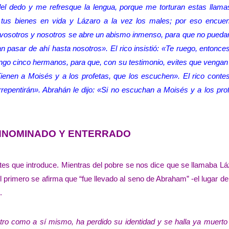
l dedo y me refresque la lengua, porque me torturan estas llama
e tus bienes en vida y Lázaro a la vez los males; por eso encuen
vosotros y nosotros se abre un abismo inmenso, para que no puedan
 pasar de ahí hasta nosotros». El rico insistió: «Te ruego, entonce
go cinco hermanos, para que, con su testimonio, evites que vengan
Tienen a Moisés y a los profetas, que los escuchen». El rico conte
repentirán». Abrahán le dijo: «Si no escuchan a Moisés y a los pro
INNOMINADO Y ENTERRADO
stes que introduce. Mientras del pobre se nos dice que se llamaba L
l primero se afirma que “fue llevado al seno de Abraham” -el lugar de 
.
otro como a sí mismo, ha perdido su identidad y se halla ya muerto