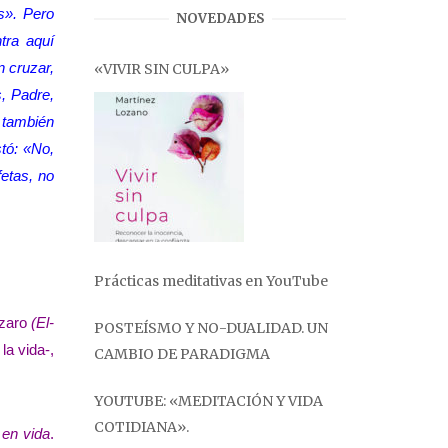
s». Pero
NOVEDADES
tra aquí
 cruzar,
«VIVIR SIN CULPA»
s, Padre,
 también
stó: «No,
fetas, no
Prácticas meditativas en YouTube
ázaro
(El-
POSTEÍSMO Y NO-DUALIDAD. UN
la vida-,
CAMBIO DE PARADIGMA
YOUTUBE: «MEDITACIÓN Y VIDA
COTIDIANA».
 en vida
.