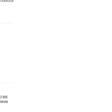
nfianza
O DE
sness