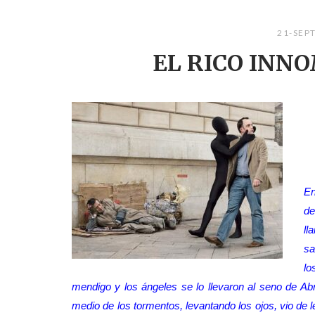
21-SEP
EL RICO INN
En
de
ll
sa
lo
mendigo y los ángeles se lo llevaron al seno de Abr
medio de los tormentos, levantando los ojos, vio de 