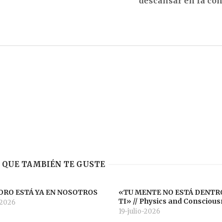
descansar en la co
 QUE TAMBIÉN TE GUSTE
ORO ESTÁ YA EN NOSOTROS
«TU MENTE NO ESTÁ DENTR
TI» // Physics and Consciou
-2026
19-julio-2026