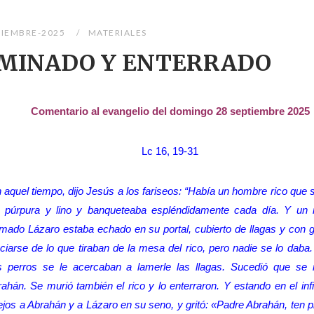
TIEMBRE-2025
MATERIALES
OMINADO Y ENTERRADO
Comentario al evangelio del domingo 28 septiembre 2025
Lc 16, 19-31
 aquel tiempo, dijo Jesús a los fariseos: “Había un hombre rico que 
 púrpura y lino y banqueteaba espléndidamente cada día. Y un
amado Lázaro estaba echado en su portal, cubierto de llagas y con 
ciarse de lo que tiraban de la mesa del rico, pero nadie se lo daba
s perros se le acercaban a lamerle las llagas. Sucedió que se 
ahán. Se murió también el rico y lo enterraron. Y estando en el inf
lejos a Abrahán y a Lázaro en su seno, y gritó: «Padre Abrahán, ten 