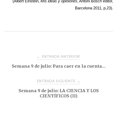
(Albert Einstein,
Mis ideas y opiniones
, Antoni Bosch editor,
Barcelona 2011, p.23).
Navegación
ENTRADA ANTERIOR
←
Semana 9 de julio: Para caer en la cuenta…
de
entradas
ENTRADA SIGUIENTE
→
Semana 9 de julio: LA CIENCIA Y LOS
CIENTÍFICOS (II)