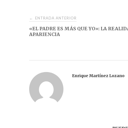
Navegación
ENTRADA ANTERIOR
←
«EL PADRE ES MÁS QUE YO»: LA REALID
de
APARIENCIA
entradas
Enrique Martínez Lozano