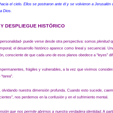
acia el cielo. Ellos se postraron ante él y se volvieron a Jerusalén
a Dios.
 Y DESPLIEGUE HISTÓRICO
y personalidad- puede verse desde otra perspectiva: somos
plenitud
q
mporal; el desarrollo histórico aparece como lineal y secuencial. Un
ión, consciente de que cada uno de esos planos obedece a “leyes” dif
mpermanentes, frágiles y vulnerables, a la vez que vivimos conside
 “tarea”.
o, olvidando nuestra dimensión profunda. Cuando esto sucede, caem
cientes”, nos perdemos en la confusión y en el sufrimiento mental.
sión que nos permite abrirnos a nuestra verdadera identidad
. A part