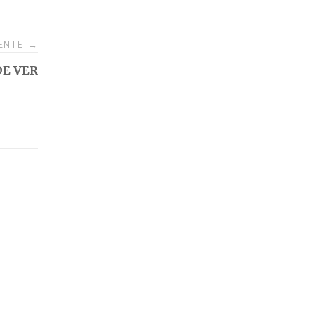
IENTE
→
DE VER