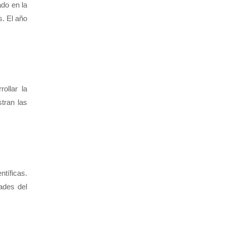
ado en la
s. El año
ollar la
tran las
tíficas.
ades del