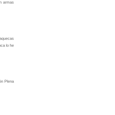
an armas
 jaquecas
nca lo he
ión Plena