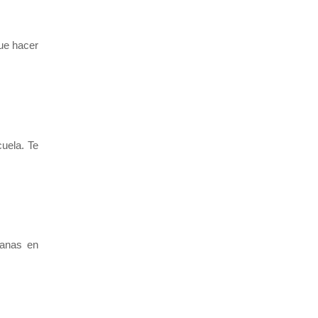
que hacer
uela. Te
manas en