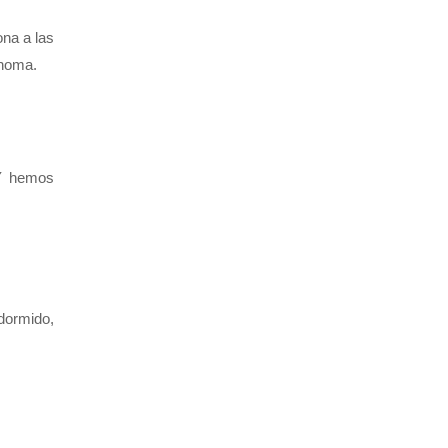
ona a las
enoma.
 Y hemos
 dormido,