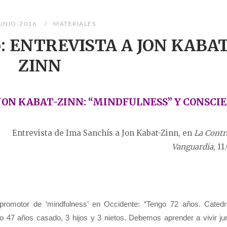
JUNIO-2016
MATERIALES
o: ENTREVISTA A JON KABA
ZINN
JON KABAT-ZINN: “MINDFULNESS” Y CONSCI
Entrevista de Ima Sanchís a Jon Kabat-Zinn, en
La Contr
Vanguardia
, 11
y promotor de ‘mindfulness’ en Occidente: “Tengo 72 años. Catedr
o 47 años casado, 3 hijos y 3 nietos. Debemos aprender a vivir ju