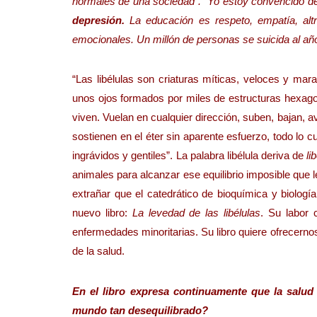
normales de una sociedad”. “Yo estoy convencido 
depresión.
La educación es respeto, empatía, alt
emocionales. Un millón de personas se suicida al añ
“Las libélulas son criaturas míticas, veloces y ma
unos ojos formados por miles de estructuras hexago
viven. Vuelan en cualquier dirección, suben, bajan, a
sostienen en el éter sin aparente esfuerzo, todo lo c
ingrávidos y gentiles”. La palabra libélula deriva de
li
animales para alcanzar ese equilibrio imposible que les
extrañar que el catedrático de bioquímica y biologí
nuevo libro:
La levedad de las libélulas
. Su labor 
enfermedades minoritarias. Su libro quiere ofrecernos
de la salud.
En el libro expresa continuamente que la salud
mundo tan desequilibrado?