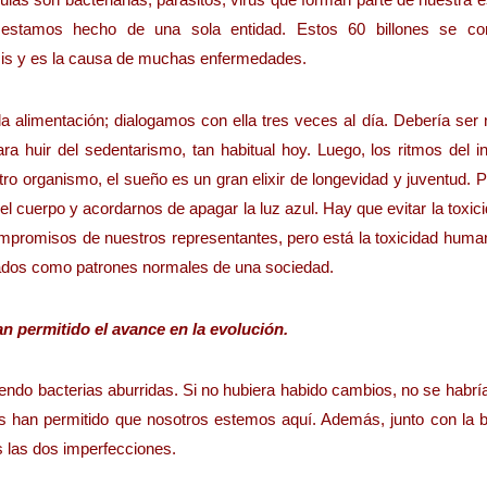
 estamos hecho de una sola entidad. Estos 60 billones se c
iosis y es la causa de muchas enfermedades.
a alimentación; dialogamos con ella tres veces al día. Debería ser 
a huir del sedentarismo, tan habitual hoy. Luego, los ritmos del int
tro organismo, el sueño es un gran elixir de longevidad y juventud. 
l cuerpo y acordarnos de apagar la luz azul. Hay que evitar la toxic
compromisos de nuestros representantes, pero está la toxicidad hum
eptados como patrones normales de una sociedad.
n permitido el avance en la evolución.
endo bacterias aburridas. Si no hubiera habido cambios, no se habrí
s han permitido que nosotros estemos aquí. Además, junto con la bi
 las dos imperfecciones.