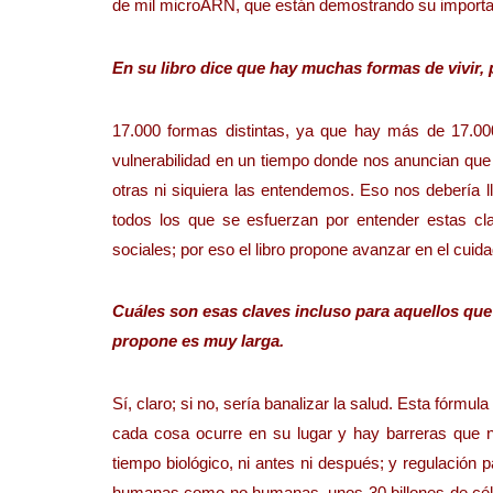
de mil microARN, que están demostrando su importanc
En su libro dice que hay muchas formas de vivir
17.000 formas distintas, ya que hay más de 17.000
vulnerabilidad en un tiempo donde nos anuncian qu
otras ni siquiera las entendemos. Eso nos debería l
todos los que se esfuerzan por entender estas c
sociales; por eso el libro propone avanzar en el cuida
Cuáles son esas claves incluso para aquellos que 
propone es muy larga.
Sí, claro; si no, sería banalizar la salud. Esta fórmul
cada cosa ocurre en su lugar y hay barreras que 
tiempo biológico, ni antes ni después; y regulación
humanas como no humanas, unos 30 billones de célul