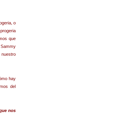
ogeria, o
 progeria
amos que
s, Sammy
n nuestro
cómo hay
smos del
 que nos