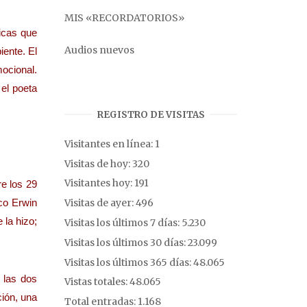
MIS «RECORDATORIOS»
icas que
Audios nuevos
iente. El
mocional.
 el poeta
REGISTRO DE VISITAS
Visitantes en línea:
1
Visitas de hoy:
320
Visitantes hoy:
191
e los 29
Visitas de ayer:
496
ico Erwin
 la hizo;
Visitas los últimos 7 días:
5.230
Visitas los últimos 30 días:
23.099
Visitas los últimos 365 días:
48.065
 las dos
Vistas totales:
48.065
ción, una
Total entradas:
1.168