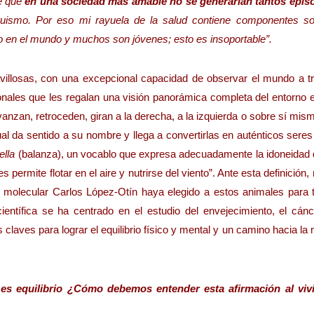
de que
en una sociedad más amable no se generarían tantos epis
ruismo. Por eso mi rayuela de la salud contiene componentes so
o en el mundo y muchos son jóvenes; esto es insoportable”.
ravillosas, con una excepcional capacidad de observar el mundo a t
nales que les regalan una visión panorámica completa del entorno e
vanzan, retroceden, giran a la derecha, a la izquierda o sobre sí mis
ual da sentido a su nombre y llega a convertirlas en auténticos seres 
bella
(balanza), un vocablo que expresa adecuadamente la idoneidad 
 permite flotar en el aire y nutrirse del viento”. Ante esta definición,
a molecular Carlos López-Otín haya elegido a estos animales para t
científica se ha centrado en el estudio del envejecimiento, el cánc
 claves para lograr el equilibrio físico y mental y un camino hacia la
 es equilibrio ¿Cómo debemos entender esta afirmación al viv