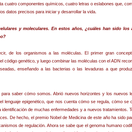
ita cuatro componentes químicos, cuatro letras o eslabones que, co
s datos precisos para iniciar y desarrollar la vida.
elulares y moleculares. En estos años, ¿cuáles han sido los
po?
cir, de los organismos a las moléculas. El primer gran concept
r el código genético, y luego combinar las moléculas con el ADN rec
 deseadas, enseñando a las bacterias o las levaduras a que produ
 para saber cómo somos. Abrió nuevos horizontes y los nuevos l
 el lenguaje epigenético, que nos cuenta cómo se regula, cómo se o
a identificación de muchas enfermedades y a nuevos tratamientos. T
ces. De hecho, el premio Nobel de Medicina de este año ha sido par
anismos de regulación. Ahora se sabe que el genoma humano codi