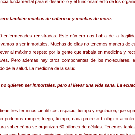
ia fundamental para el desarrollo y el funcionamiento de los organ
, pero también muchas de enfermar y muchas de morir.
 enfermedades registradas. Este número nos habla de la fragilida
e vamos a ser inmortales. Muchas de ellas no tenemos manera de cu
levar al máximo respeto por la gente que trabaja en medicina y rec
laves. Pero además hay otros componentes de los moleculares, e
do de la salud. La medicina de la salud.
no quieren ser inmortales, pero sí llevar una vida sana. La ecua
a tiene tres términos científicos: espacio, tiempo y regulación, que sign
no podemos romper; luego, tiempo, cada proceso biológico aconte
 para saber cómo se organizan 60 billones de células. Tenemos tanta
as son bacterianas, parásitos, virus que forman parte de nuestra e