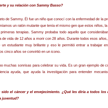
erte y su relación con Sammy Basso?
leto de Sammy. Él fue un niño que conocí con la enfermedad de la pr
eníamos un ratón mutante que tenía el mismo gen que estos niños, la
as primeras terapias. Sammy probaba todo aquello que consideráb
nza de vida de 12 años a morir con 28 años. Durante todos esos año
e un estudiante muy brillante y eso le permitió entrar a trabajar e
os cinco años se convirtió en un icono.
bo muchas sonrisas para celebrar su vida. Es un gran ejemplo de 
iencia ayuda, que ayuda la investigación para entender mecani
ido el cáncer y el envejecimiento. ¿Qué les diría a todos los
na juventud?