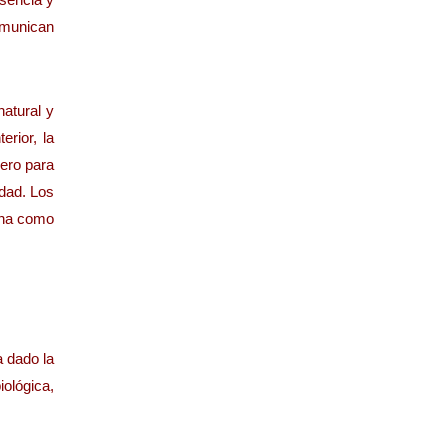
omunican
natural y
erior, la
Pero para
idad. Los
ana como
a dado la
ológica,