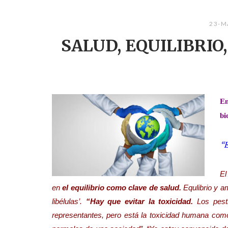
23-M
SALUD, EQUILIBRIO,
En
bi
“E
El
en
el equilibrio como clave de salud.
Equlibrio y am
libélulas’.
“Hay que evitar la toxicidad.
Los pesti
representantes, pero está la toxicidad humana como