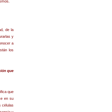
ismos.
d, de la
rarlas y
onocer a
stán los
ción que
ifica que
ce en su
s células
sencia y