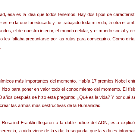
ad, esa es la idea que todos tenemos. Hay dos tipos de característ
e es en la que fui educado y he trabajado toda mi vida, la otra el amb
undos, el de nuestro interior, el mundo celular, y el mundo social y e
 les faltaba preguntarse por las rutas para conseguirlo. Como diría
.
químicos más importantes del momento. Había 17 premios Nobel entr
e hizo para poner en valor todo el conocimiento del momento. El fís
20 años después se hizo esta pregunta: ¿Qué es la vida? Y por qué se
ra crear las armas más destructivas de la Humanidad.
osalind Franklin llegaron a la doble hélice del ADN, esta explicó
erencia, la vida viene de la vida; la segunda, que la vida es informa