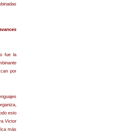
mbinadas
 avances
o fue la
ombinante
zcan por
enguajes
rganiza,
odo esto
a Victor
fica más