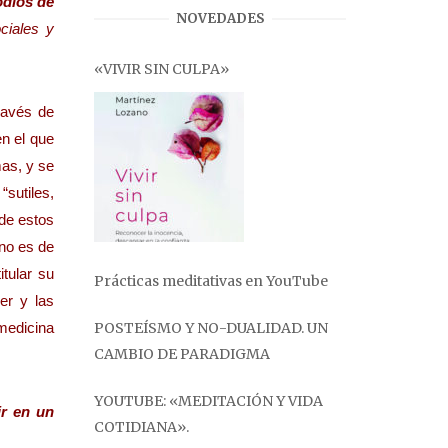
odios de
NOVEDADES
ciales y
«VIVIR SIN CULPA»
ravés de
n el que
mas, y se
“sutiles,
de estos
 no es de
itular su
Prácticas meditativas en YouTube
er y las
POSTEÍSMO Y NO-DUALIDAD. UN
 medicina
CAMBIO DE PARADIGMA
YOUTUBE: «MEDITACIÓN Y VIDA
ir en un
COTIDIANA».