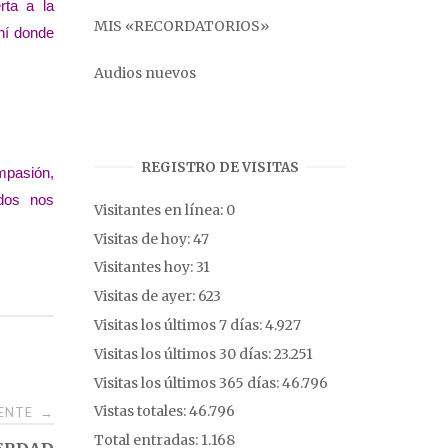
rta a la
MIS «RECORDATORIOS»
hí donde
Audios nuevos
REGISTRO DE VISITAS
mpasión,
odos nos
Visitantes en línea:
0
Visitas de hoy:
47
Visitantes hoy:
31
Visitas de ayer:
623
Visitas los últimos 7 días:
4.927
Visitas los últimos 30 días:
23.251
Visitas los últimos 365 días:
46.796
Vistas totales:
46.796
IENTE
→
Total entradas:
1.168