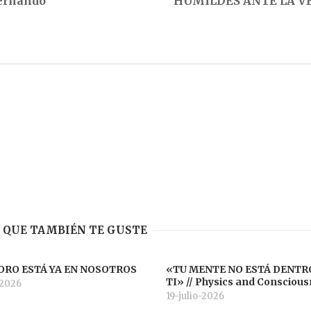
Fernando
HUMILDES ANTE LA V
 QUE TAMBIÉN TE GUSTE
ORO ESTÁ YA EN NOSOTROS
«TU MENTE NO ESTÁ DENTR
TI» // Physics and Consciou
-2026
19-julio-2026