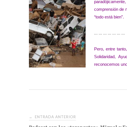
paradójicamente,
comprensión de n
“todo está bien”.
… … … … … … …
Pero, entre tant
Solidaridad, Ay
reconocemos uno
Navegación
ENTRADA ANTERIOR
←