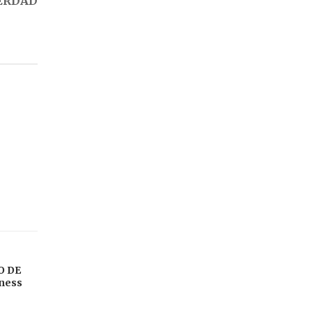
ERDAD
O DE
sness