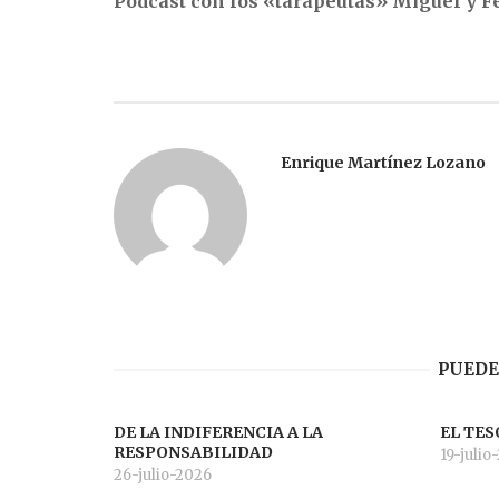
Podcast con los «tarapeutas» Miguel y 
de
entradas
Enrique Martínez Lozano
PUEDE
DE LA INDIFERENCIA A LA
EL TES
RESPONSABILIDAD
19-julio
26-julio-2026