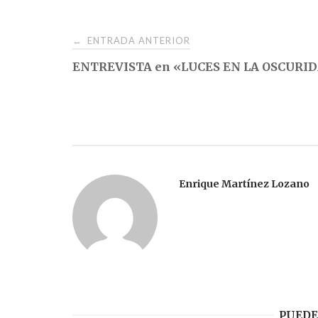
Navegación
ENTRADA ANTERIOR
←
ENTREVISTA en «LUCES EN LA OSCURI
de
entradas
Enrique Martínez Lozano
PUEDE