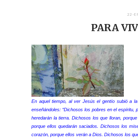
22-E
PARA VI
En aquel tiempo, al ver Jesús el gentío subió a l
enseñándoles: “Dichosos los pobres en el espíritu, p
heredarán la tierra. Dichosos los que lloran, porqu
porque ellos quedarán saciados. Dichosos los miser
corazón, porque ellos verán a Dios. Dichosos los que 