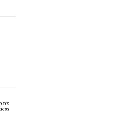
O DE
sness