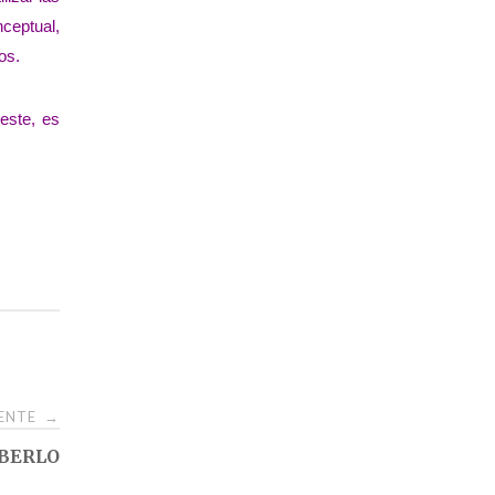
ceptual,
os.
 este, es
IENTE
→
ABERLO