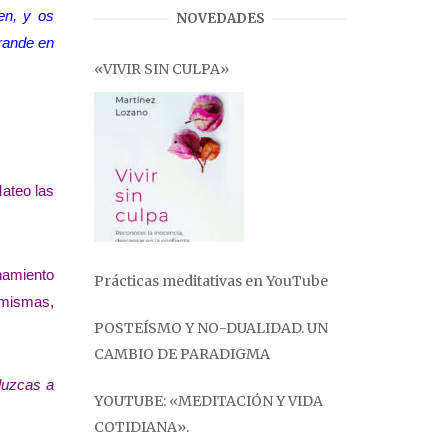
en, y os
NOVEDADES
rande en
«VIVIR SIN CULPA»
Mateo las
namiento
Prácticas meditativas en YouTube
 mismas,
POSTEÍSMO Y NO-DUALIDAD. UN
CAMBIO DE PARADIGMA
eduzcas a
YOUTUBE: «MEDITACIÓN Y VIDA
COTIDIANA».