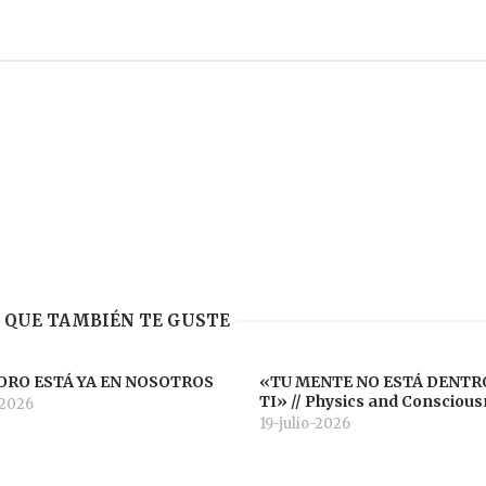
 QUE TAMBIÉN TE GUSTE
ORO ESTÁ YA EN NOSOTROS
«TU MENTE NO ESTÁ DENTR
TI» // Physics and Consciou
-2026
19-julio-2026