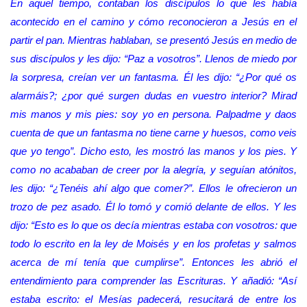
En aquel tiempo, contaban los discípulos lo que les había
acontecido en el camino y cómo reconocieron a Jesús en el
partir el pan. Mientras hablaban, se presentó Jesús en medio de
sus discípulos y les dijo: “Paz a vosotros”. Llenos de miedo por
la sorpresa, creían ver un fantasma. Él les dijo: “¿Por qué os
alarmáis?; ¿por qué surgen dudas en vuestro interior? Mirad
mis manos y mis pies: soy yo en persona. Palpadme y daos
cuenta de que un fantasma no tiene carne y huesos, como veis
que yo tengo”. Dicho esto, les mostró las manos y los pies. Y
como no acababan de creer por la alegría, y seguían atónitos,
les dijo: “¿Tenéis ahí algo que comer?”. Ellos le ofrecieron un
trozo de pez asado. Él lo tomó y comió delante de ellos. Y les
dijo: “Esto es lo que os decía mientras estaba con vosotros: que
todo lo escrito en la ley de Moisés y en los profetas y salmos
acerca de mí tenía que cumplirse”. Entonces les abrió el
entendimiento para comprender las Escrituras. Y añadió: “Así
estaba escrito: el Mesías padecerá, resucitará de entre los