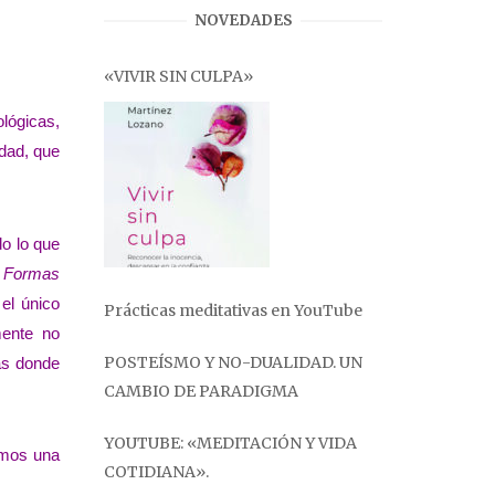
NOVEDADES
«VIVIR SIN CULPA»
ológicas,
idad, que
do lo que
s
Formas
el único
Prácticas meditativas en YouTube
mente no
POSTEÍSMO Y NO-DUALIDAD. UN
as donde
CAMBIO DE PARADIGMA
YOUTUBE: «MEDITACIÓN Y VIDA
omos una
COTIDIANA».