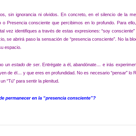
, sin ignorancia ni olvidos. En concreto, en el silencio de la me
 o Presencia consciente que percibimos en lo profundo. Para ello
tal vez identifiques a través de estas expresiones: “soy consciente”
cio, se abrirá paso la sensación de “presencia consciente”. No la bl
su espacio.
ino un
estado de ser
. Entrégate a él, abandónate… e irás experimen
luyen de él… y que eres en profundidad. No es necesario “pensar” lo 
n “Tú” para sentir la plenitud.
 de permanecer en la “presencia consciente”?