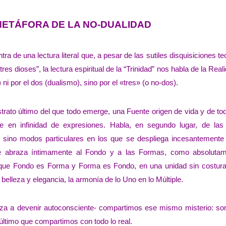
 METÁFORA DE LA NO-DUALIDAD
ra de una lectura literal que, a pesar de las sutiles disquisiciones te
res dioses”, la lectura espiritual de la “Trinidad” nos habla de la Real
 por el dos (dualismo), sino por el «tres» (o no-dos).
trato último del que todo emerge, una Fuente origen de vida y de to
e en infinidad de expresiones. Habla, en segundo lugar, de la
 sino modos particulares en los que se despliega incesantemente 
 abraza íntimamente al Fondo y a las Formas, como absoluta
 que Fondo es Forma y Forma es Fondo, en una unidad sin costur
elleza y elegancia, la armonía de lo Uno en lo Múltiple.
za a devenir autoconsciente- compartimos ese mismo misterio: s
 último que compartimos con todo lo real.