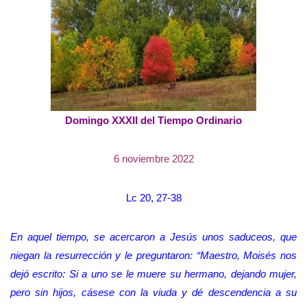
Domingo XXXII del Tiempo Ordinario
6 noviembre 2022
Lc 20, 27-38
En aquel tiempo, se acercaron a Jesús unos saduceos, que
niegan la resurrección y le preguntaron: “Maestro, Moisés nos
dejó escrito: Si a uno se le muere su hermano, dejando mujer,
pero sin hijos, cásese con la viuda y dé descendencia a su