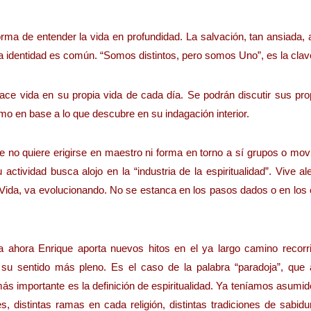
orma de entender la vida en profundidad. La salvación, tan ansiada,
 identidad es común. “Somos distintos, pero somos Uno”, es la clav
 hace vida en su propia vida de cada día. Se podrán discutir sus pr
o en base a lo que descubre en su indagación interior.
 no quiere erigirse en maestro ni forma en torno a sí grupos o mov
ctividad busca alojo en la “industria de la espiritualidad”. Vive al
a Vida, va evolucionando. No se estanca en los pasos dados o en lo
ta ahora Enrique aporta nuevos hitos en el ya largo camino recorr
 su sentido más pleno. Es el caso de la palabra “paradoja”, que 
ás importante es la definición de espiritualidad. Ya teníamos asumi
nes, distintas ramas en cada religión, distintas tradiciones de sabidu