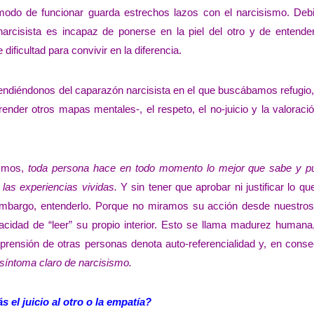
do de funcionar guarda estrechos lazos con el narcisismo. Deb
d narcisista es incapaz de ponerse en la piel del otro y de entend
dificultad para convivir en la diferencia.
endiéndonos del caparazón narcisista en el que buscábamos refugio
nder otros mapas mentales-, el respeto, el no-juicio y la valoraci
ismos,
toda persona hace en todo momento lo mejor que sabe y p
las experiencias vividas.
Y sin tener que aprobar ni justificar lo qu
bargo, entenderlo. Porque no miramos su acción desde nuestros
cidad de “leer” su propio interior. Esto se llama madurez humana
omprensión de otras personas denota auto-referencialidad y, en cons
síntoma claro de narcisismo.
s el juicio al otro o la empatía?