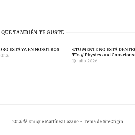
 QUE TAMBIÉN TE GUSTE
ORO ESTÁ YA EN NOSOTROS
«TU MENTE NO ESTÁ DENTR
TI» // Physics and Consciou
-2026
19-julio-2026
2026 © Enrique Martínez Lozano
Tema de
SiteOrigin