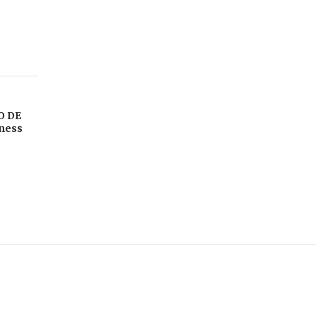
O DE
sness