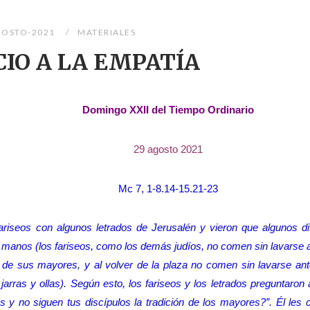
GOSTO-2021
MATERIALES
CIO A LA EMPATÍA
Domingo XXII del Tiempo Ordinario
29 agosto 2021
Mc 7, 1-8.14-15.21-23
riseos con algunos letrados de Jerusalén y vieron que algunos di
 manos (los fariseos, como los demás judíos, no comen sin lavarse 
n de sus mayores, y al volver de la plaza no comen sin lavarse ant
jarras y ollas). Según esto, los fariseos y los letrados preguntaron
y no siguen tus discípulos la tradición de los mayores?”
.
Él les c