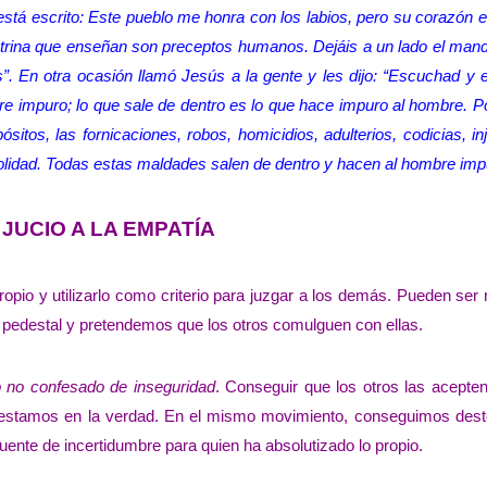
está escrito: Este pueblo me honra con los labios, pero su corazón e
octrina que enseñan son preceptos humanos. Dejáis a un lado el man
s”. En otra ocasión llamó Jesús a la gente y les dijo: “Escuchad y
e impuro; lo que sale de dentro es lo que hace impuro al hombre. P
tos, las fornicaciones, robos, homicidios, adulterios, codicias, inj
rivolidad. Todas estas maldades salen de dentro y hacen al hombre imp
 JUCIO A LA EMPATÍA
io y utilizarlo como criterio para juzgar a los demás. Pueden ser 
 pedestal y pretendemos que los otros comulguen con ellas.
o no confesado de inseguridad
. Conseguir que los otros las acepte
 estamos en la verdad. En el mismo movimiento, conseguimos deste
uente de incertidumbre para quien ha absolutizado lo propio.