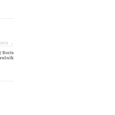
IENTE
→
 Boris
rulnik