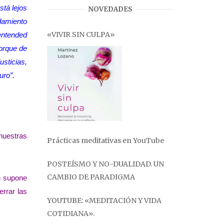
stá lejos
NOVEDADES
damiento
«VIVIR SIN CULPA»
 entended
orque de
usticias,
uro”.
nuestras
Prácticas meditativas en YouTube
POSTEÍSMO Y NO-DUALIDAD. UN
CAMBIO DE PARADIGMA
n supone
rrar las
YOUTUBE: «MEDITACIÓN Y VIDA
COTIDIANA».